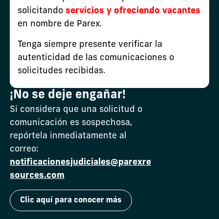
solicitando
servicios y ofreciendo vacantes
en nombre de Parex.
59.-AD_VIM-43_LAV0023-00-2022-
1.pdf
Tenga siempre presente verificar la
autenticidad de las comunicaciones o
solicitudes recibidas.
¡No se deje engañar!
Si considera que una solicitud o
comunicación es sospechosa,
repórtela inmediatamente al
correo:
Carreras
Contáctenos
Suscribirse
Línea Ética
notificacionesjudiciales@parexre
Denunciantes
sources.com
Clic aquí para conocer más
© 2026 Parex Resource. Todos los derechos reservados.