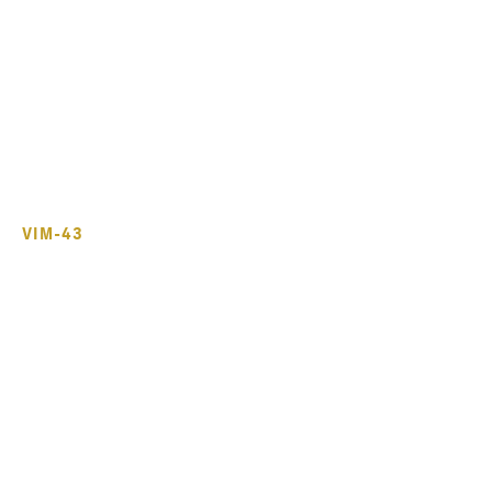
INICIO
SOSTENIBILIDAD
MEDIO AMBIENTE
VIM-43
VIM-43
LAV0023-00-20221