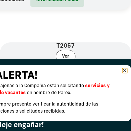
Documentos
Información Fiscal
T2057
Ver
ALERTA!
ajenas a la Compañía están solicitando
servicios y
do vacantes
en nombre de Parex.
mpre presente verificar la autenticidad de las
iones o solicitudes recibidas.
deje engañar!