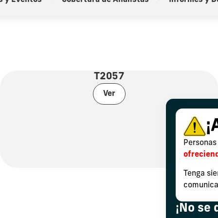
s y Eventos
Cobertura de Analistas
Informes y 
T2057
Ver
¡
Personas 
ofrecien
Tenga sie
comunicac
¡No se 