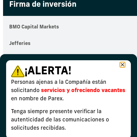
Firma de inversión
BMO Capital Markets
Jefferies
Peters & Co.
¡ALERTA!
RBC Capital Markets
Personas ajenas a la Compañía están
solicitando
servicios y ofreciendo vacantes
ROTH Capital
en nombre de Parex.
Scotiabank
Tenga siempre presente verificar la
autenticidad de las comunicaciones o
solicitudes recibidas.