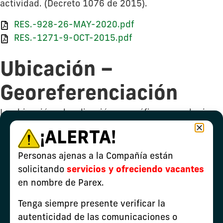
actividad. (Decreto 1076 de 2015).
RES.-928-26-MAY-2020.pdf
RES.-1271-9-OCT-2015.pdf
Ubicación –
Georeferenciación
La ubicación o localización geográfica es cualquier
forma de localización en un contexto geográfico. A
¡ALERTA!
continuación, podrá conocer de manera grafica la
ubicación y georreferenciación del bloque
Personas ajenas a la Compañía están
autorizado por la Autoridad ambiental para el
solicitando
servicios y ofreciendo vacantes
desarrollo de las actividades de la compañía en cada
en nombre de Parex.
uno de nuestros proyectos.
Tenga siempre presente verificar la
Cabrestero_Desp_LAV0084-00-2014.pdf
autenticidad de las comunicaciones o