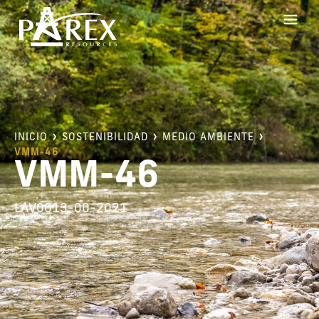
INICIO
SOSTENIBILIDAD
MEDIO AMBIENTE
VMM-46
VMM-46
LAV0013-00-2021