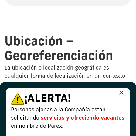
Ubicación –
Georeferenciación
La ubicación o localización geográfica es
cualquier forma de localización en un contexto
geográfico. A continuación, podrá conocer de
manera grafica la ubicación y georreferenciación
¡ALERTA!
del bloque autorizado por la Autoridad ambiental
para el desarrollo de las actividades de la
Personas ajenas a la Compañía están
compañía en cada uno de nuestros proyectos.
solicitando
servicios y ofreciendo vacantes
en nombre de Parex.
58.-VIM_10-1_Nuevo.pdf