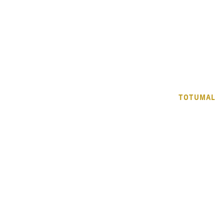
INICIO
SOSTENIBILIDAD
MEDIO AMBIENTE
TOTUMAL
Totumal
LAM3856