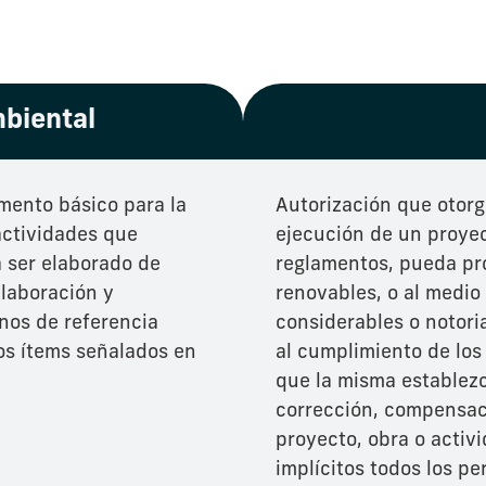
mbiental
umento básico para la
Autorización que otorg
actividades que
ejecución de un proyect
á ser elaborado de
reglamentos, pueda pro
Elaboración y
renovables, o al medio
nos de referencia
considerables o notorias
los ítems señalados en
al cumplimiento de los
que la misma establezc
corrección, compensac
proyecto, obra o activi
implícitos todos los pe