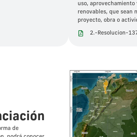
uso, aprovechamiento y
renovables, que sean n
proyecto, obra o activ
2.-Resolucion-1
nciación
forma de
ón, podrá conocer