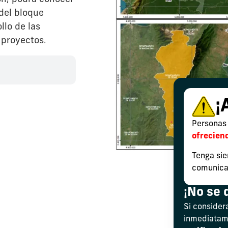
del bloque
llo de las
 proyectos.
¡
Personas 
ofrecien
Tenga sie
comunicac
¡No se 
Si consider
inmediatame