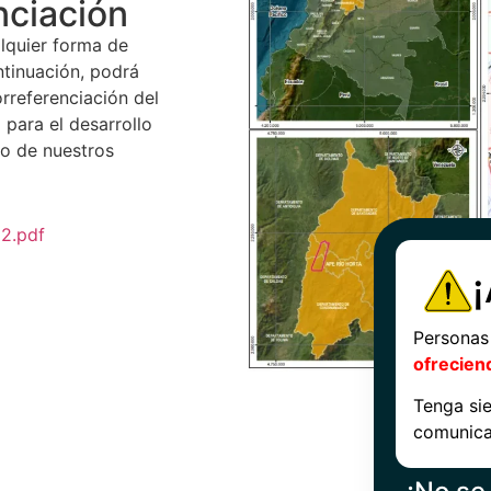
nciación
alquier forma de
ntinuación, podrá
rreferenciación del
 para el desarrollo
no de nuestros
2.pdf
Personas
ofrecien
Tenga sie
comunicac