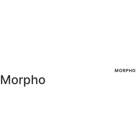
INICIO
SOSTENIBILIDAD
MEDIO AMBIENTE
MORPHO
Morpho
LAM2592