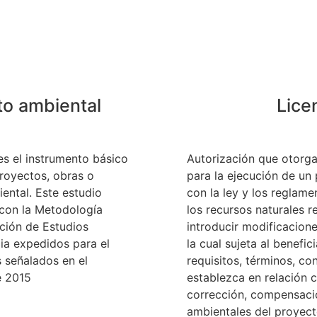
to ambiental
Lice
es el instrumento básico
Autorización que otorga
proyectos, obras o
para la ejecución de un
ental. Este estudio
con la ley y los reglame
con la Metodología
los recursos naturales r
ación de Estudios
introducir modificacione
ia expedidos para el
la cual sujeta al benefic
s señalados en el
requisitos, términos, c
e 2015
establezca en relación c
corrección, compensaci
ambientales del proyect