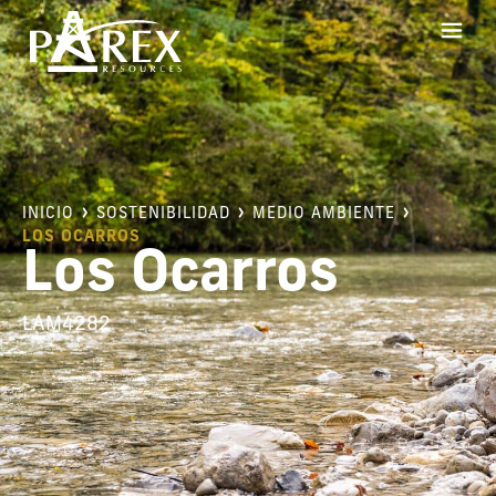
INICIO
SOSTENIBILIDAD
MEDIO AMBIENTE
LOS OCARROS
Los Ocarros
LAM4282