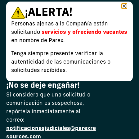
manera grafica la ubicación y georreferenciación
¡ALERTA!
del bloque autorizado por la Autoridad ambiental
para el desarrollo de las actividades de la
Personas ajenas a la Compañía están
compañía en cada uno de nuestros proyectos.
solicitando
servicios y ofreciendo vacantes
en nombre de Parex.
50.-AD_Los_Ocarros_LAM4282.pdf
Tenga siempre presente verificar la
autenticidad de las comunicaciones o
solicitudes recibidas.
¡No se deje engañar!
Si considera que una solicitud o
comunicación es sospechosa,
repórtela inmediatamente al
correo:
Carreras
Contáctenos
Suscribirse
Línea Ética
notificacionesjudiciales@parexre
Denunciantes
sources.com