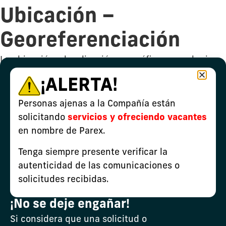
Ubicación –
Georeferenciación
La ubicación o localización geográfica es cualquier
forma de localización en un contexto geográfico. A
¡ALERTA!
continuación, podrá conocer de manera grafica la
ubicación y georreferenciación del bloque
Personas ajenas a la Compañía están
autorizado por la Autoridad ambiental para el
solicitando
servicios y ofreciendo vacantes
desarrollo de las actividades de la compañía en cada
en nombre de Parex.
uno de nuestros proyectos.
Tenga siempre presente verificar la
48.-AD_Llanos94_LAV0064-00-2021.pdf
autenticidad de las comunicaciones o
solicitudes recibidas.
¡No se deje engañar!
Si considera que una solicitud o