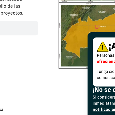
llo de las
 proyectos.
¡
Personas 
ofrecien
Tenga sie
comunicac
¡No se 
Si consider
inmediatame
ca
notificaci