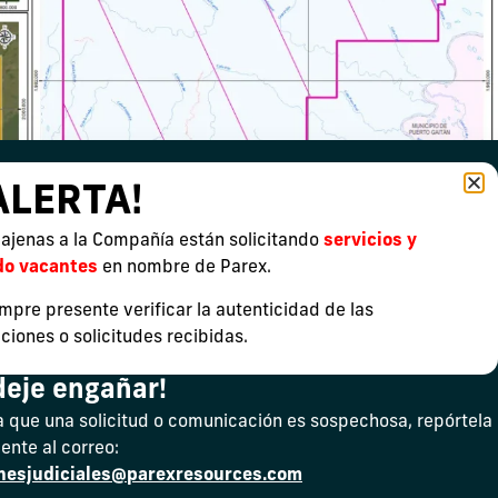
ALERTA!
ajenas a la Compañía están solicitando
servicios y
do vacantes
en nombre de Parex.
mpre presente verificar la autenticidad de las
iones o solicitudes recibidas.
deje engañar!
a que una solicitud o comunicación es sospechosa, repórtela
nte al correo:
onesjudiciales@parexresources.com
Denunciantes