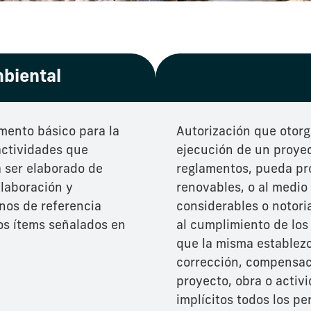
mbiental
umento básico para la
Autorización que otorg
actividades que
ejecución de un proyect
á ser elaborado de
reglamentos, pueda pro
Elaboración y
renovables, o al medio
nos de referencia
considerables o notorias
los ítems señalados en
al cumplimiento de los
que la misma establezc
corrección, compensac
proyecto, obra o activi
implícitos todos los pe