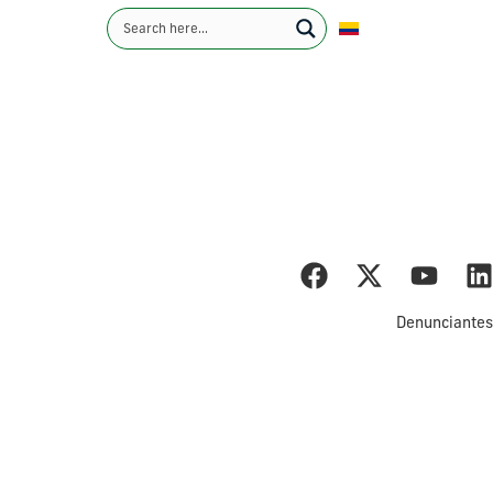
Español
.74K
Contáctenos
nistas
Sostenibilidad
Noticias
Carreras
nts
Denunciantes