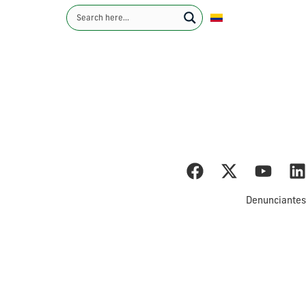
Español
.89K
Contáctenos
nistas
Sostenibilidad
Noticias
Carreras
ents & MD&A
Denunciantes