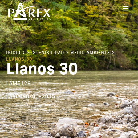
INICIO
SOSTENIBILIDAD
MEDIO AMBIENTE
LLANOS 30
Llanos 30
LAM5129
LAV0048-00-2015