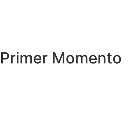
Primer Momento
Entre el 25 de agosto de 2023 con las autoridades
municipales y del 16 de septiembre al 20 de Octubre de
2023 con las comunidades se llevó a cabo el primer
momento de información y participación como parte de la
estrategia para informar a las autoridades municipales y
comunidades del Área de Influencia del proyecto, donde
se informó sobre el inicio y los alcances técnicos del
Estudio de Impacto Ambiental Área de Desarrollo Llanos
111.